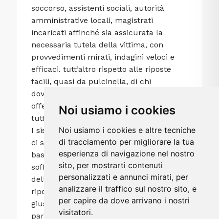
soccorso, assistenti sociali, autorità
amministrative locali, magistrati
incaricati affinché sia assicurata la
necessaria tutela della vittima, con
provvedimenti mirati, indagini veloci e
efficaci. tutt’altro rispetto alle riposte
facili, quasi da pulcinella, di chi
dovrebbe difendere e invece finisce per
offendere: “ signora, vede, suo marito è
Noi usiamo i cookies
tutto fumo e niente arrosto”.
Noi usiamo i cookies e altre tecniche
I sistemi per fermare questa carneficina
di tracciamento per migliorare la tua
ci sono e sono anche semplici,
esperienza di navigazione nel nostro
basterebbe smettere di minimizzare e di
sito, per mostrarti contenuti
soffocare le lancinanti grida di aiuto
personalizzati e annunci mirati, per
delle vittime in fascicoli d’ufficio da
analizzare il traffico sul nostro sito, e
riporre nello scaffale di stanze in cui la
per capire da dove arrivano i nostri
giustizia appare solo scritta su di una
visitatori.
parete .