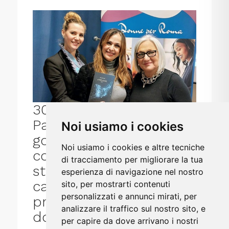
30/11/2022 10:01:42 -
Patocrazia e
Noi usiamo i cookies
governance femminile:
Noi usiamo i cookies e altre tecniche
come il narcisismo nella
di tracciamento per migliorare la tua
storia influenza la
esperienza di navigazione nel nostro
carriera e lo sviluppo
sito, per mostrarti contenuti
personalizzati e annunci mirati, per
professionale delle
analizzare il traffico sul nostro sito, e
donne
per capire da dove arrivano i nostri