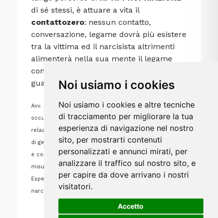
di sé stessi, è attuare a vita il
contattozero
: nessun contatto,
conversazione, legame dovrà più esistere
tra la vittima ed il narcisista altrimenti
alimenterà nella sua mente il legame
con lui e ritarderà o impedirà la propria
Noi usiamo i cookies
guarigione.
Noi usiamo i cookies e altre tecniche
Avv. Marina Marconato, avvocato Cassazionista, si
di tracciamento per migliorare la tua
occupa di diritto di famiglia e dei contesti familiari e
esperienza di navigazione nel nostro
relazionali violenti. Delegata alla lotta contro la violenza
sito, per mostrarti contenuti
di genere per Terziario Donna Confcommercio di Roma
personalizzati e annunci mirati, per
e coautrice del progetto #FuturoSicuro che individua
analizzare il traffico sul nostro sito, e
misure contro la violenza di genere e sui minori.
per capire da dove arrivano i nostri
Esperta in criminologia, autrice del blog contattozero
visitatori.
narcisismo e psicopatia
Accetto