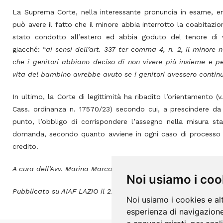
La Suprema Corte, nella interessante pronuncia in esame, enun
può avere il fatto che il minore abbia interrotto la coabitazio
stato condotto all’estero ed abbia goduto del tenore di 
giacché: “
ai sensi dell’art. 337 ter comma 4, n. 2, il minore n
che i genitori abbiano deciso di non vivere più insieme e pe
vita del bambino avrebbe avuto se i genitori avessero continu
In ultimo, la Corte di legittimità ha ribadito l’orientamento (v
Cass. ordinanza n. 17570/23) secondo cui, a prescindere da
punto, l’obbligo di corrispondere l’assegno nella misura st
domanda, secondo quanto avviene in ogni caso di processo i
credito.
A cura dell’Avv. Marina Marconato
Noi usiamo i coo
Pubblicato su AIAF LAZIO il 22.04.2024
Noi usiamo i cookies e al
esperienza di navigazione