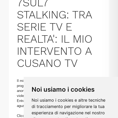
7SUL7
STALKING: TRA
SERIE TV E
REALTA': IL MIO
INTERVENTO A
CUSANO TV
Il mio intervento dal minuto '12, ospite a Cusano TV al
programma 7SUL7 per raccontare la storia (in
Noi usiamo i cookies
anonimato) di una mia cliente vittima di stalking e
violenza domestica insieme alla sua bambina.
Noi usiamo i cookies e altre tecniche
Entrambe nascoste nell’armadio per sfuggire al loro
aguzzino….
di tracciamento per migliorare la tua
esperienza di navigazione nel nostro
Clicca qui: