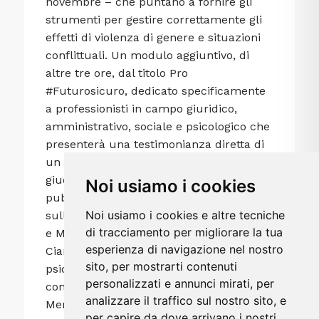
novembre – che puntano a fornire gli
strumenti per gestire correttamente gli
effetti di violenza di genere e situazioni
conflittuali. Un modulo aggiuntivo, di
altre tre ore, dal titolo Pro
#Futurosicuro, dedicato specificamente
a professionisti in campo giuridico,
amministrativo, sociale e psicologico che
presenterà una testimonianza diretta di
un protocollo d’intesa in ambito
giudiziario focalizzandosi sul ruolo del
Noi usiamo i cookies
pubblico ministero nei procedimenti
Noi usiamo i cookies e altre tecniche
sulla violenza. I docenti, oltre a Petrozzi
di tracciamento per migliorare la tua
e Marconato, sono lo psichiatra Paolo
esperienza di navigazione nel nostro
Cianconi, l’avvocata Elisa D’Arrico, la
sito, per mostrarti contenuti
psicologa Eloisa Manfredi e la
personalizzati e annunci mirati, per
consulente finanziaria Monica
analizzare il traffico sul nostro sito, e
Menichelli. Perché l’educazione
per capire da dove arrivano i nostri