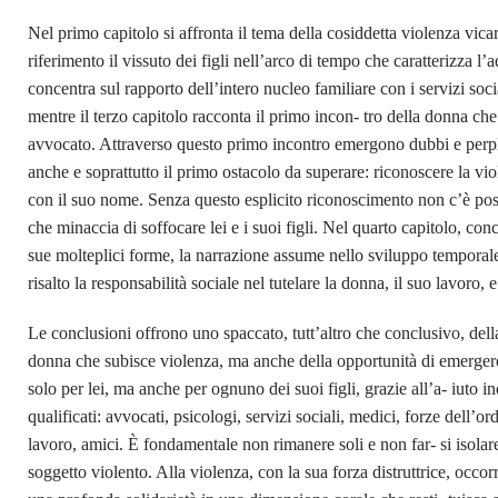
Nel primo capitolo si affronta il tema della cosiddetta violenza vi
riferimento il vissuto dei figli nell’arco
di tempo che caratterizza l’a
concentra sul rapporto dell’intero nucleo familiare con i servizi soci
mentre il terzo capitolo racconta il primo incon- tro della donna ch
avvocato. Attraverso questo primo incontro emergono dubbi e perplessi
anche e soprattutto il primo ostacolo da superare: riconoscere la v
con il suo nome. Senza questo esplicito riconoscimento non c’è possib
che minaccia di soffocare lei e i suoi figli. Nel quarto capitolo, co
sue molteplici forme, la narrazione assume nello sviluppo temporale 
risalto la responsabilità sociale nel tutelare la donna, il suo lavoro, e
Le conclusioni offrono uno spaccato, tutt’altro che conclusivo, della
donna che subisce violenza, ma anche della opportunità di emergere
solo per lei, ma anche per ognuno dei suoi figli, grazie all’a- iuto i
qualificati: avvocati, psicologi, servizi sociali, medici, forze dell’o
lavoro, amici. È fondamentale non rimanere soli e non far- si isolar
soggetto violento. Alla violenza, con la sua forza distruttrice, occor