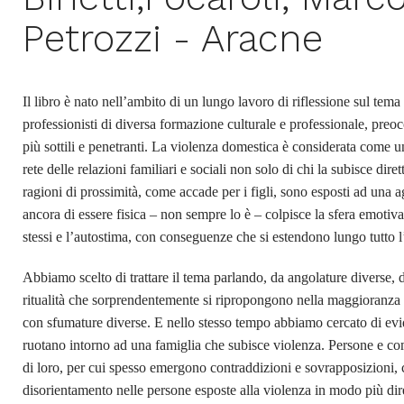
Petrozzi - Aracne
Il libro è nato nell’ambito di un lungo lavoro di riflessione sul tema
professionisti di diversa formazione culturale e professionale, preo
più sottili e penetranti. La violenza domestica è considerata come un
rete delle relazioni familiari e sociali non solo di chi la subisce di
ragioni di prossimità, come accade per i figli, sono esposti ad una 
ancora di essere fisica – non sempre lo è – colpisce la sfera emotiva 
stessi e l’autostima, con conseguenze che si estendono lungo tutto l’
Abbiamo scelto di trattare il tema parlando, da angolature diverse, d
ritualità che sorprendentemente si ripropongono nella maggioranza 
con sfumature diverse. E nello stesso tempo abbiamo cercato di evide
ruotano intorno ad una famiglia che subisce violenza. Persone e c
di loro, per cui spesso emergono contraddizioni e sovrapposizioni, 
disorientamento nelle persone esposte alla violenza in modo più dir