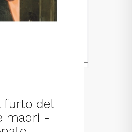
 furto del
le madri -
onato,