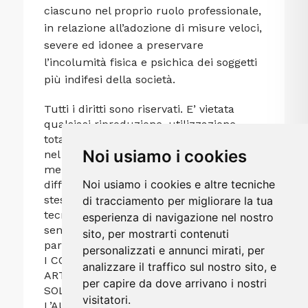
ciascuno nel proprio ruolo professionale,
in relazione all’adozione di misure veloci,
severe ed idonee a preservare
l’incolumità fisica e psichica dei soggetti
più indifesi della società.
Tutti i diritti sono riservati. E’ vietata
qualsiasi riproduzione, utilizzazione,
totale o parziale, dei contenuti inseriti
Noi usiamo i cookies
nel presente blog, ivi inclusa la
memorizzazione, riproduzione,
Noi usiamo i cookies e altre tecniche
diffusione e distribuzione dei contenuti
stessi mediante qualsiasi piattaforma
di tracciamento per migliorare la tua
tecnologica, supporto o rete telematica,
esperienza di navigazione nel nostro
senza previa autorizzazione scritta da
sito, per mostrarti contenuti
parte dell’autore Avv. Marina Marconato.
personalizzati e annunci mirati, per
I CONTENUTI DEL SITO E DI OGNI
analizzare il traffico sul nostro sito, e
ARTICOLO POSSONO ESSERE CONDIVISI
per capire da dove arrivano i nostri
SOLO ED ESCLUSIVAMENTE CITANDONE
visitatori.
L’AUTRICE E LINKANDO LA FONTE.