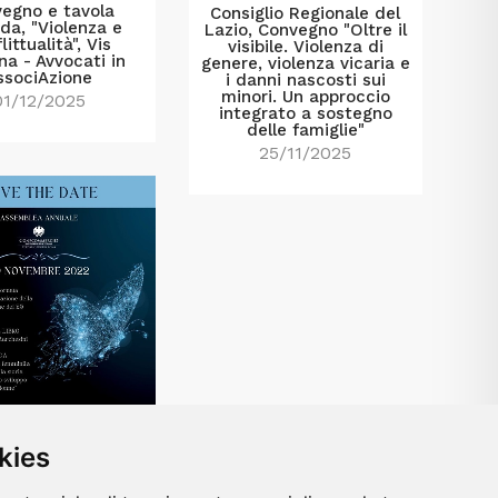
egno e tavola
Consiglio Regionale del
da, "Violenza e
Lazio, Convegno "Oltre il
littualità", Vis
visibile. Violenza di
a - Avvocati in
genere, violenza vicaria e
ssociAzione
i danni nascosti sui
minori. Un approccio
01/12/2025
integrato a sostegno
delle famiglie"
25/11/2025
kies
mblea annuale