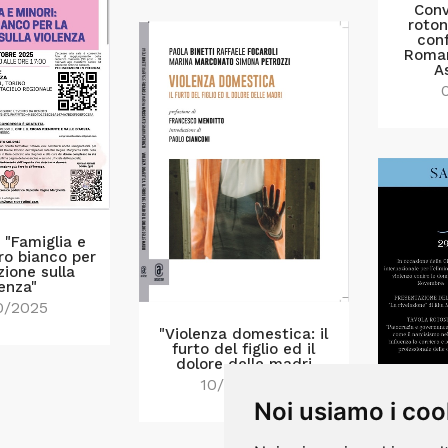
Conv
roton
conf
Roman
A
 "Famiglia e
ibro bianco per
zione sulla
lenza"
0/2025
"Violenza domestica: il
furto del figlio ed il
dolore delle madri
10/03/2025
Noi usiamo i coo
Asse