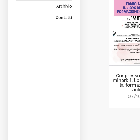
Archivio
Contatti
Congresso
minori: il l
la forma
vio
07/1