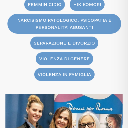
FEMMINICIDIO
HIKIKOMORI
NARCISISMO PATOLOGICO, PSICOPATIA E
PERSONALITA’ ABUSANTI
SEPARAZIONE E DIVORZIO
VIOLENZA DI GENERE
VIOLENZA IN FAMIGLIA